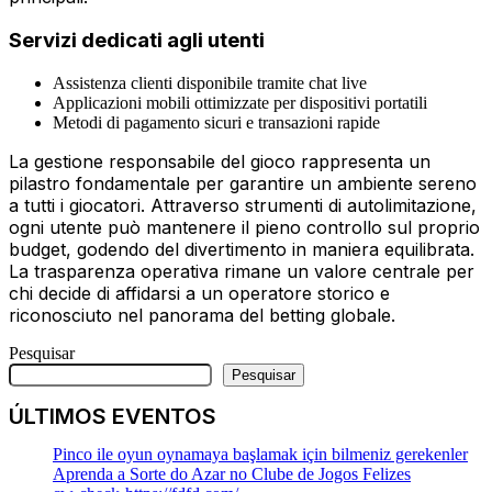
Servizi dedicati agli utenti
Assistenza clienti disponibile tramite chat live
Applicazioni mobili ottimizzate per dispositivi portatili
Metodi di pagamento sicuri e transazioni rapide
La gestione responsabile del gioco rappresenta un
pilastro fondamentale per garantire un ambiente sereno
a tutti i giocatori. Attraverso strumenti di autolimitazione,
ogni utente può mantenere il pieno controllo sul proprio
budget, godendo del divertimento in maniera equilibrata.
La trasparenza operativa rimane un valore centrale per
chi decide di affidarsi a un operatore storico e
riconosciuto nel panorama del betting globale.
Pesquisar
Pesquisar
ÚLTIMOS EVENTOS
Pinco ile oyun oynamaya başlamak için bilmeniz gerekenler
Aprenda a Sorte do Azar no Clube de Jogos Felizes