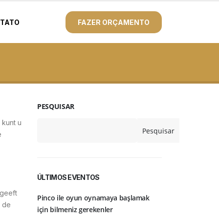
TATO
FAZER ORÇAMENTO
PESQUISAR
 kunt u
Pesquisar
e
ÚLTIMOS EVENTOS
 geeft
Pinco ile oyun oynamaya başlamak
n de
için bilmeniz gerekenler