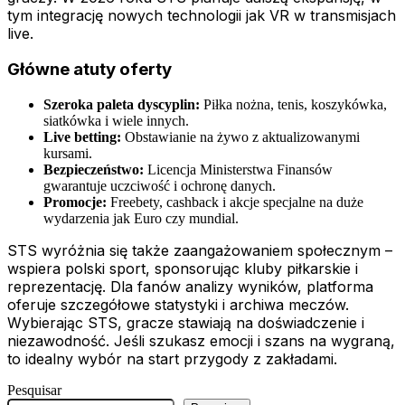
tym integrację nowych technologii jak VR w transmisjach
live.
Główne atuty oferty
Szeroka paleta dyscyplin:
Piłka nożna, tenis, koszykówka,
siatkówka i wiele innych.
Live betting:
Obstawianie na żywo z aktualizowanymi
kursami.
Bezpieczeństwo:
Licencja Ministerstwa Finansów
gwarantuje uczciwość i ochronę danych.
Promocje:
Freebety, cashback i akcje specjalne na duże
wydarzenia jak Euro czy mundial.
STS wyróżnia się także zaangażowaniem społecznym –
wspiera polski sport, sponsorując kluby piłkarskie i
reprezentację. Dla fanów analizy wyników, platforma
oferuje szczegółowe statystyki i archiwa meczów.
Wybierając STS, gracze stawiają na doświadczenie i
niezawodność. Jeśli szukasz emocji i szans na wygraną,
to idealny wybór na start przygody z zakładami.
Pesquisar