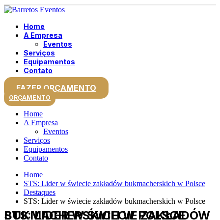
Home
A Empresa
Eventos
Serviços
Equipamentos
Contato
FAZER ORÇAMENTO
ORÇAMENTO
Home
A Empresa
Eventos
Serviços
Equipamentos
Contato
Home
STS: Lider w świecie zakładów bukmacherskich w Polsce
Destaques
STS: Lider w świecie zakładów bukmacherskich w Polsce
STS: LIDER W ŚWIECIE ZAKŁADÓW BUKMACHERSKICH W POLSCE