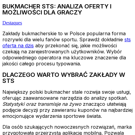
BUKMACHER STS: ANALIZA OFERTY I
MOŻLIWOŚCI DLA GRACZY
Destaques
Zakłady bukmacherskie to w Polsce popularna forma
rozrywki dla wielu fanów sportu. Sprawdź dokładnie
sts
oferta na dzis
aby przekonać się, jakie możliwości
czekają na zarejestrowanych użytkowników. Wybór
odpowiedniego operatora ma kluczowe znaczenie dla
jakości całego procesu typowania.
DLACZEGO WARTO WYBRAĆ ZAKŁADY W
STS
Największy polski bukmacher stale rozwija swoje usługi,
oferując zaawansowane narzędzia do analizy spotkań.
Statystyki oraz transmisje na żywo
znacząco ułatwiają
podjęcie decyzji przy zawieraniu kuponów na najbardziej
emocjonujące wydarzenia sportowe świata.
Dla osób szukających nowoczesnych rozwiązań, marka
przygotowała przejrzystą aplikację mobilną. Pozwala