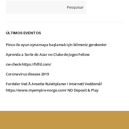
Pesquisar
ÚLTIMOS EVENTOS
Pinco ile oyun oynamaya başlamak için bilmeniz gerekenler
Aprenda a Sorte do Azar no Clube de Jogos Felizes
cw-check-https://fdfd.com/
Coronavirus disease 2019
Fordeler Ved Å Ansette Rulettplaner I Internett Veddemål
https://www.myempire-norge.com/ NO Deposit & Play