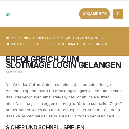
ORÇAMENTO
HOME
ERFOLGREICH ZUM SLOTMAGIE LOGIN GELANGEN
DESTAQUES
ERFOLGREICH ZUM SLOTMAGIE LOGIN GELANGEN
ERFOLGREICH ZUM
SLOTMAGIE LOGIN GELANGEN
DESTAQUES
Die Welt der Online-Automaten bietet Spielern eine riesige
Vielfalt an spannenden Unterhaltungsmöglichkeiten. Um direkt in
das Spielvergnügen einzusteigen, besuchen viele Nutzer
https://slotmagie-einloggen.com/login/ für den schnellen Zugriff
auf ihr persönliches Konto. Ein reibungsloser Ablauf sorgt dafür,
dass keine Zeit bei der Auswahl der Favoriten verloren geht.
SICHER UND SCHNELL SPIELEN