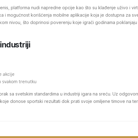
enis, platforma nudi napredne opcije kao što su klađenje uživo i vir
aka i mogućnost korišćenja mobilne aplikacije koja je dostupna za sv
kom nivou, što doprinosi poverenju koje igrači godinama poklanjaju
industriji
 akcije
u svakom trenutku
orak sa svetskim standardima u industriji igara na sreću. Uz odgovo
koje donose sportski rezultati dok prati svoje omiljene timove na te