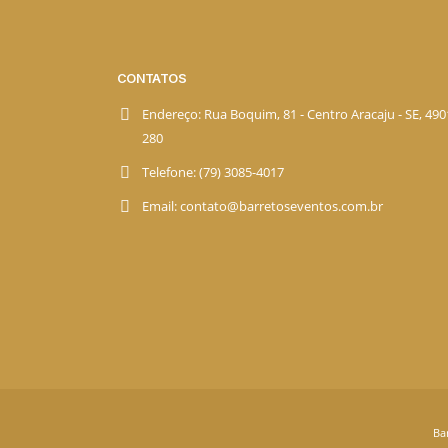
CONTATOS
Endereço:
Rua Boquim, 81 - Centro Aracaju - SE, 490
280
Telefone:
(79) 3085-4017
Email:
contato@barretoseventos.com.br
Ba