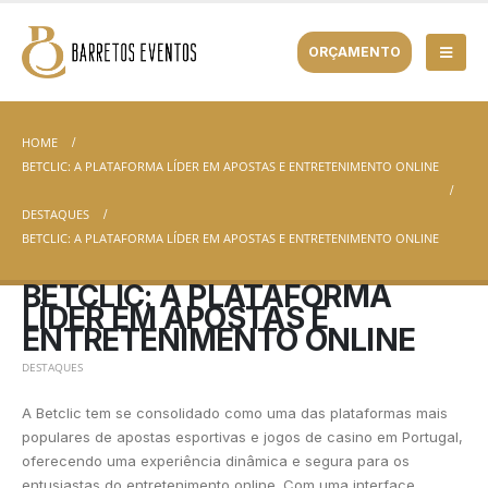
ORÇAMENTO
HOME
BETCLIC: A PLATAFORMA LÍDER EM APOSTAS E ENTRETENIMENTO ONLINE
DESTAQUES
BETCLIC: A PLATAFORMA LÍDER EM APOSTAS E ENTRETENIMENTO ONLINE
BETCLIC: A PLATAFORMA
LÍDER EM APOSTAS E
ENTRETENIMENTO ONLINE
DESTAQUES
A Betclic tem se consolidado como uma das plataformas mais
populares de apostas esportivas e jogos de casino em Portugal,
oferecendo uma experiência dinâmica e segura para os
entusiastas do entretenimento online. Com uma interface