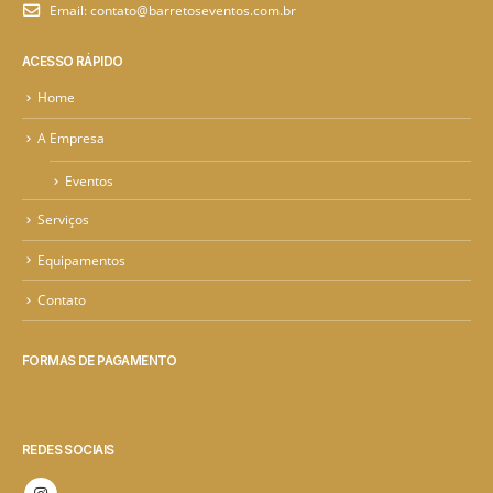
Email:
contato@barretoseventos.com.br
ACESSO RÁPIDO
Home
A Empresa
Eventos
Serviços
Equipamentos
Contato
FORMAS DE PAGAMENTO
REDES SOCIAIS