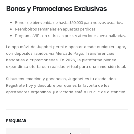
Bonos y Promociones Exclusivas
Bonos de bienvenida de hasta $50.000 para nuevos usuarios.
Reembolsos semanales en apuestas perdidas.
Programa VIP con retiros express y atenciones personalizadas.
La app móvil de Jugabet permite apostar desde cualquier lugar,
con depósitos rápidos vía Mercado Pago, Transferencias
bancarias o criptomonedas. En 2026, la plataforma planea
expandir su oferta con realidad virtual para una inmersión total.
Si buscas emoción y ganancias, Jugabet es tu aliada ideal.
Regístrate hoy y descubre por qué es la favorita de los
apostadores argentinos. ¡La victoria está a un clic de distancia!
PESQUISAR