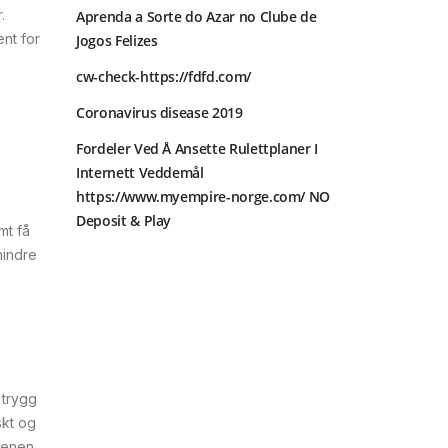
.
Aprenda a Sorte do Azar no Clube de
ent for
Jogos Felizes
cw-check-https://fdfd.com/
Coronavirus disease 2019
Fordeler Ved Å Ansette Rulettplaner I
Internett Veddemål
https://www.myempire-norge.com/ NO
Deposit & Play
mt få
mindre
 trygg
skt og
denen.