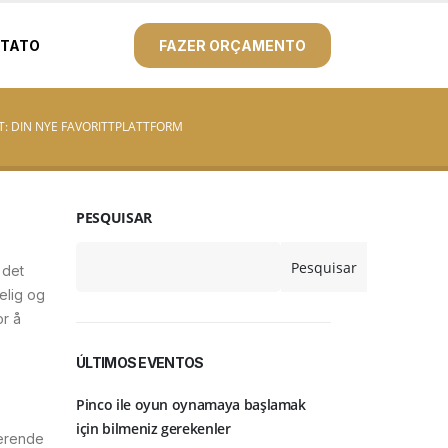
TATO
FAZER ORÇAMENTO
: DIN NYE FAVORITTPLATTFORM
PESQUISAR
Pesquisar
 det
elig og
or å
ÚLTIMOS EVENTOS
Pinco ile oyun oynamaya başlamak
için bilmeniz gerekenler
nerende