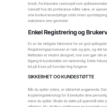
bredt, fra klassiske casinospill som spilleautomat
Uansett hva din preferanse måtte være, er sjansen st
sine konkurransedyktige odds innen sportstipping
maksimere sine gevinster.
Enkel Registrering og Bruker
En av de viktigste faktorene for en god spillopple
Registreringsprosessen er rask og grei, og det tar ba
Nettsiden er intuitivt designet, noe som gjør det en
tilgang til kundestøtte om nødvendig. Dette fokuse
tid på å lure på hvordan ting fungerer.
SIKKERHET OG KUNDESTØTTE
Når du spiller online, er sikkerhet avgjørende. D
krypteringsteknologi for å beskytte dine personli
mens du spiller. Skulle du støte på spørsmål eller p
effektivt. Alt i alt tilbyr plattformen en komplett 