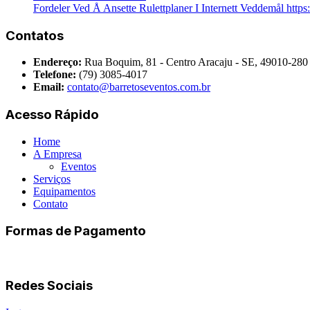
Fordeler Ved Å Ansette Rulettplaner I Internett Veddemål ht
Contatos
Endereço:
Rua Boquim, 81 - Centro Aracaju - SE, 49010-280
Telefone:
(79) 3085-4017
Email:
contato@barretoseventos.com.br
Acesso Rápido
Home
A Empresa
Eventos
Serviços
Equipamentos
Contato
Formas de Pagamento
Redes Sociais