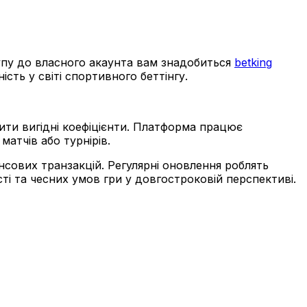
тупу до власного акаунта вам знадобиться
betking
сть у світі спортивного беттінгу.
дити вигідні коефіцієнти. Платформа працює
матчів або турнірів.
нсових транзакцій. Регулярні оновлення роблять
і та чесних умов гри у довгостроковій перспективі.