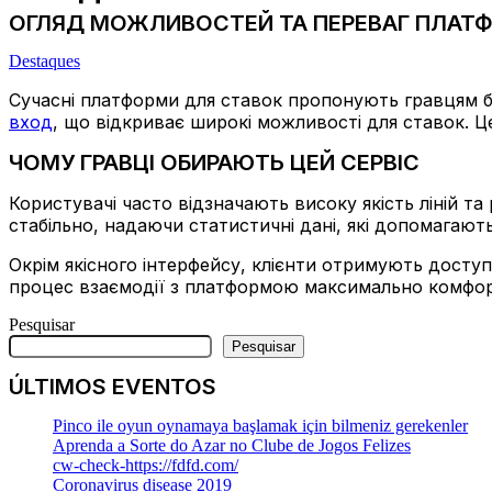
ОГЛЯД МОЖЛИВОСТЕЙ ТА ПЕРЕВАГ ПЛАТФО
Destaques
Сучасні платформи для ставок пропонують гравцям бе
вход
, що відкриває широкі можливості для ставок. Це 
ЧОМУ ГРАВЦІ ОБИРАЮТЬ ЦЕЙ СЕРВІС
Користувачі часто відзначають високу якість ліній т
стабільно, надаючи статистичні дані, які допомагають
Окрім якісного інтерфейсу, клієнти отримують доступ
процес взаємодії з платформою максимально комфортн
Pesquisar
Pesquisar
ÚLTIMOS EVENTOS
Pinco ile oyun oynamaya başlamak için bilmeniz gerekenler
Aprenda a Sorte do Azar no Clube de Jogos Felizes
cw-check-https://fdfd.com/
Coronavirus disease 2019