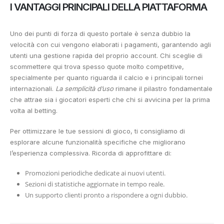
I VANTAGGI PRINCIPALI DELLA PIATTAFORMA
Uno dei punti di forza di questo portale è senza dubbio la
velocità con cui vengono elaborati i pagamenti, garantendo agli
utenti una gestione rapida del proprio account. Chi sceglie di
scommettere qui trova spesso quote molto competitive,
specialmente per quanto riguarda il calcio e i principali tornei
internazionali.
La semplicità d’uso
rimane il pilastro fondamentale
che attrae sia i giocatori esperti che chi si avvicina per la prima
volta al betting.
Per ottimizzare le tue sessioni di gioco, ti consigliamo di
esplorare alcune funzionalità specifiche che migliorano
l’esperienza complessiva. Ricorda di approfittare di:
Promozioni periodiche dedicate ai nuovi utenti.
Sezioni di statistiche aggiornate in tempo reale.
Un supporto clienti pronto a rispondere a ogni dubbio.