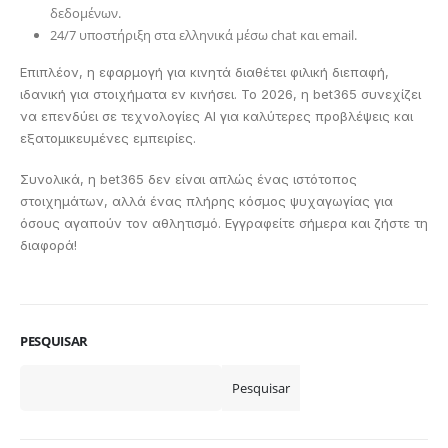
δεδομένων.
24/7 υποστήριξη στα ελληνικά μέσω chat και email.
Επιπλέον, η εφαρμογή για κινητά διαθέτει φιλική διεπαφή,
ιδανική για στοιχήματα εν κινήσει. Το 2026, η bet365 συνεχίζει
να επενδύει σε τεχνολογίες AI για καλύτερες προβλέψεις και
εξατομικευμένες εμπειρίες.
Συνολικά, η bet365 δεν είναι απλώς ένας ιστότοπος
στοιχημάτων, αλλά ένας πλήρης κόσμος ψυχαγωγίας για
όσους αγαπούν τον αθλητισμό. Εγγραφείτε σήμερα και ζήστε τη
διαφορά!
PESQUISAR
Pesquisar