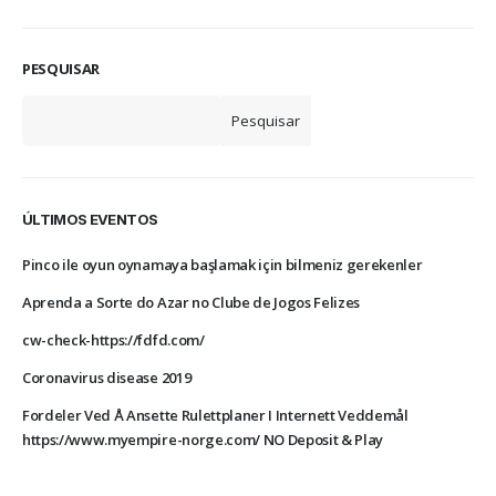
PESQUISAR
Pesquisar
ÚLTIMOS EVENTOS
Pinco ile oyun oynamaya başlamak için bilmeniz gerekenler
Aprenda a Sorte do Azar no Clube de Jogos Felizes
cw-check-https://fdfd.com/
Coronavirus disease 2019
Fordeler Ved Å Ansette Rulettplaner I Internett Veddemål
https://www.myempire-norge.com/ NO Deposit & Play