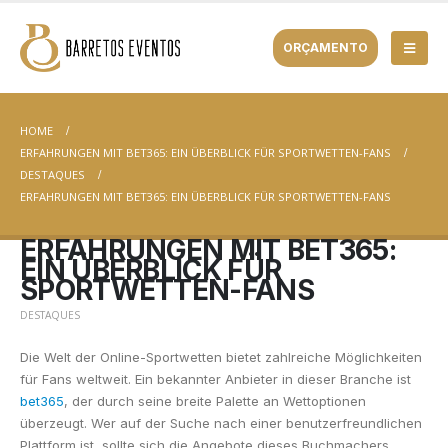
ORÇAMENTO
HOME
ERFAHRUNGEN MIT BET365: EIN ÜBERBLICK FÜR SPORTWETTEN-FANS
DESTAQUES
ERFAHRUNGEN MIT BET365: EIN ÜBERBLICK FÜR SPORTWETTEN-FANS
ERFAHRUNGEN MIT BET365:
EIN ÜBERBLICK FÜR
SPORTWETTEN-FANS
DESTAQUES
Die Welt der Online-Sportwetten bietet zahlreiche Möglichkeiten
für Fans weltweit. Ein bekannter Anbieter in dieser Branche ist
bet365
, der durch seine breite Palette an Wettoptionen
überzeugt. Wer auf der Suche nach einer benutzerfreundlichen
Plattform ist, sollte sich die Angebote dieses Buchmachers