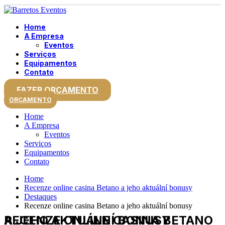
Home
A Empresa
Eventos
Serviços
Equipamentos
Contato
FAZER ORÇAMENTO
ORÇAMENTO
Home
A Empresa
Eventos
Serviços
Equipamentos
Contato
Home
Recenze online casina Betano a jeho aktuální bonusy
Destaques
Recenze online casina Betano a jeho aktuální bonusy
RECENZE ONLINE CASINA BETANO A JEHO AKTUÁLNÍ BONUSY