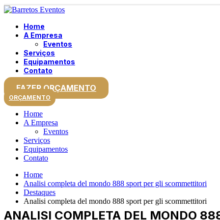
Home
A Empresa
Eventos
Serviços
Equipamentos
Contato
FAZER ORÇAMENTO
ORÇAMENTO
Home
A Empresa
Eventos
Serviços
Equipamentos
Contato
Home
Analisi completa del mondo 888 sport per gli scommettitori
Destaques
Analisi completa del mondo 888 sport per gli scommettitori
ANALISI COMPLETA DEL MONDO 888