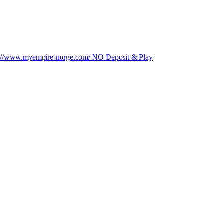
tps://www.myempire-norge.com/ NO Deposit & Play