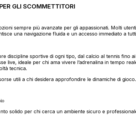
PER GLI SCOMMETTITORI
zioni sempre più avanzate per gli appassionati. Molti utent
ntisce una navigazione fluida e un accesso immediato a tutti 
e discipline sportive di ogni tipo, dal calcio al tennis fino
e live, ideale per chi ama vivere l’adrenalina in tempo real
oltà tecnica.
sorse utili a chi desidera approfondire le dinamiche di gioco.
bio
nto solido per chi cerca un ambiente sicuro e professionale 