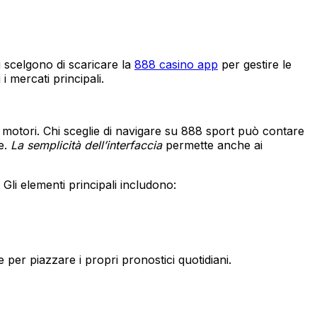
i scelgono di scaricare la
888 casino app
per gestire le
i mercati principali.
 ai motori. Chi sceglie di navigare su 888 sport può contare
e.
La semplicità dell’interfaccia
permette anche ai
 Gli elementi principali includono:
per piazzare i propri pronostici quotidiani.